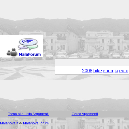
2008
bike
energia
euro
Torna alla Lista Argomenti
Cerca Argomenti
Malanova.it
->
MalanovaForum