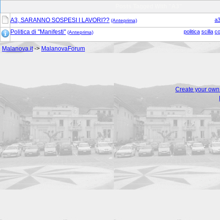
Posts Tagged With "A3"
A3, SARANNO SOSPESI I LAVORI??
a
(Anteprima)
Politica di "Manifesti"
politica
scilla
c
(Anteprima)
Malanova.it
->
MalanovaForum
Create your ow