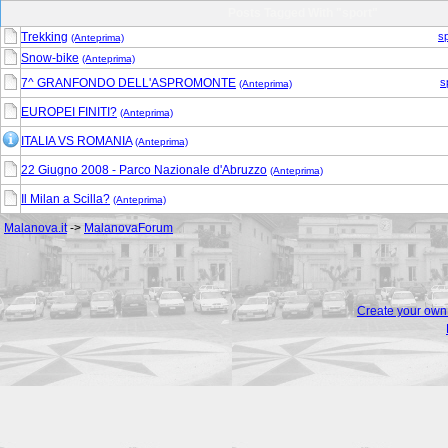
Posts Tagged With "sport"
Trekking
sp
(Anteprima)
Snow-bike
(Anteprima)
7^ GRANFONDO DELL'ASPROMONTE
s
(Anteprima)
EUROPEI FINITI?
(Anteprima)
ITALIA VS ROMANIA
(Anteprima)
22 Giugno 2008 - Parco Nazionale d'Abruzzo
(Anteprima)
Il Milan a Scilla?
(Anteprima)
Malanova.it
->
MalanovaForum
Create your ow