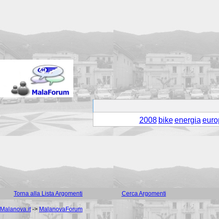
2008
bike
energia
euro
Torna alla Lista Argomenti
Cerca Argomenti
Malanova.it
->
MalanovaForum