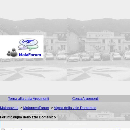
Torna alla Lista Argomenti
Cerca Argomenti
Malanova.it
->
MalanovaForum
->
Vigna dello zzio Domenico
Forum: Vigna dello zzio Domenico
Argomento