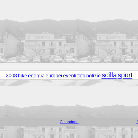
Tags
scilla
sport
2008
bike
energia
europei
eventi
foto
notizie
i
Calandariu