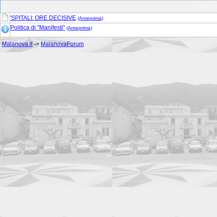
Posts T
'SPITALI: ORE DECISIVE
(Anteprima)
Politica di "Manifesti"
(Anteprima)
Malanova.it
->
MalanovaForum