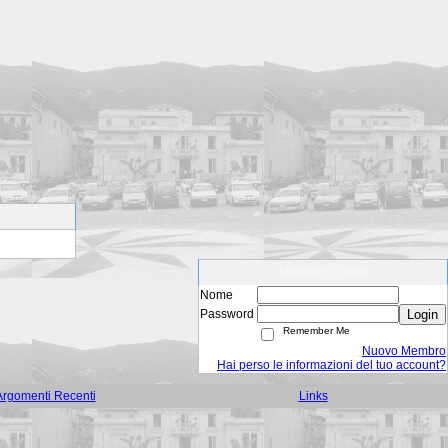
Members Login
Nome
Password
Login
Remember Me
Nuovo Membro
Hai perso le informazioni del tuo account?
Argomenti Recenti
Links