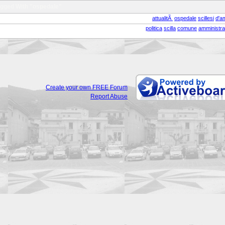
agged With "ospedale"
attualitÃ
ospedale
scillesi
d'a
politica
scilla
comune
amministra
Create your own FREE Forum
Report Abuse