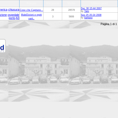
Forum
Risposte
Visite
Ultimo post
Dec 30 15:44 2007
merica
chiusura
Cose che Capitano...
28
28578
by
Tato
zione
ospedale
MaleDizioni e repiti
Sep 25 20:24 2008
3
5606
porto
A3
by
barbara
varii..
Pagina 1 di 1