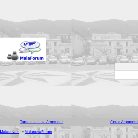
Torna alla Lista Argomenti
Cerca Argoment
Malanova.it
->
MalanovaForum