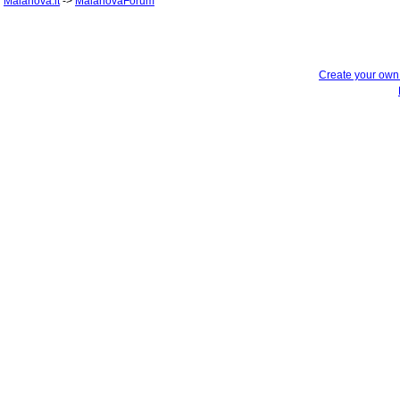
Malanova.it
->
MalanovaForum
Create your ow