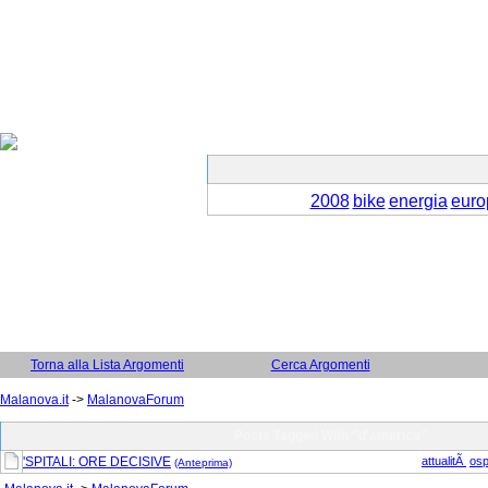
2008
bike
energia
euro
Torna alla Lista Argomenti
Cerca Argomenti
Malanova.it
->
MalanovaForum
Posts Tagged With "d'america"
'SPITALI: ORE DECISIVE
attualitÃ
osp
(Anteprima)