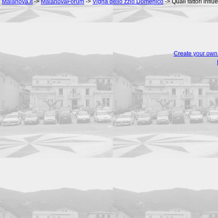
Malanova.it
->
MalanovaForum
->
Vigna dello zzio Domenico
->
Quali fattori inf
Create your ow