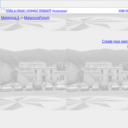
Posts Tagged With "miss"
Vota a missi i rriggiu! Votala!!!
vota
m
(Anteprima)
Malanova.it
->
MalanovaForum
Create your ow