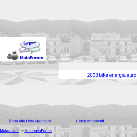
2008
bike
energia
euro
Torna alla Lista Argomenti
Cerca Argomenti
Malanova.it
->
MalanovaForum