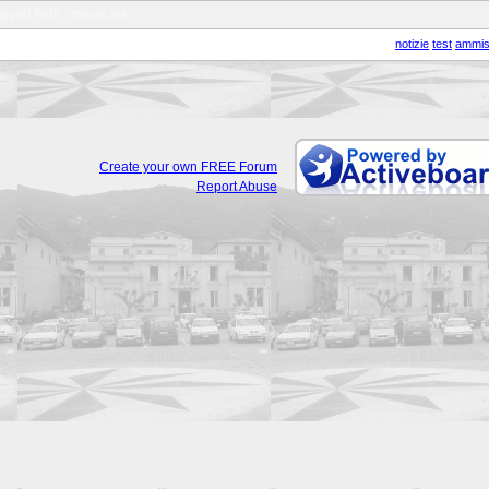
agged With "medicina"
notizie
test
ammis
Create your own FREE Forum
Report Abuse