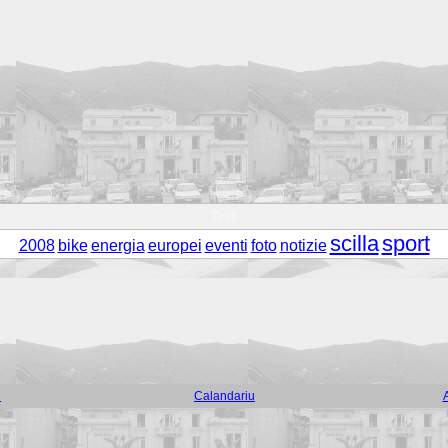
Tags
scilla
sport
2008
bike
energia
europei
eventi
foto
notizie
i
Calandariu