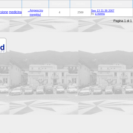
Forum
Risposte
Visite
Ultimo post
..Ampesctru
Sep 13 21:36 2007
sione
medicina
4
2569
by
u nonnu
megghiu!
Pagina 1 di 1