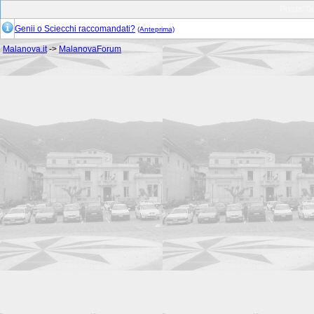
Posts T
Genii o Sciecchi raccomandati?
(Anteprima)
Malanova.it
->
MalanovaForum