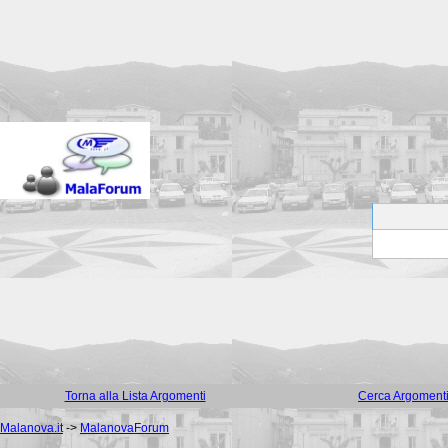
Torna alla Lista Argomenti
Cerca Argoment
Malanova.it
->
MalanovaForum