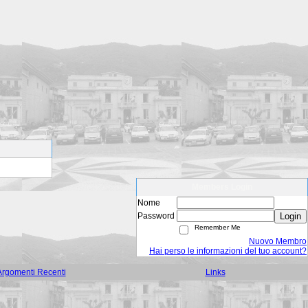
Members Login
Nome
Password
Login
Remember Me
Nuovo Membro
Hai perso le informazioni del tuo account?
Argomenti Recenti
Links