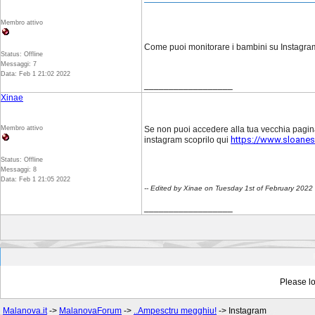
Membro attivo
Come puoi monitorare i bambini su Instagr
Status: Offline
Messaggi: 7
Data: Feb 1 21:02 2022
__________________
Xinae
Membro attivo
Se non puoi accedere alla tua vecchia pagina
https://www.sloanesq
instagram scoprilo qui
Status: Offline
Messaggi: 8
Data: Feb 1 21:05 2022
-- Edited by Xinae on Tuesday 1st of February 202
__________________
Please lo
Malanova.it
->
MalanovaForum
->
..Ampesctru megghiu!
->
Instagram