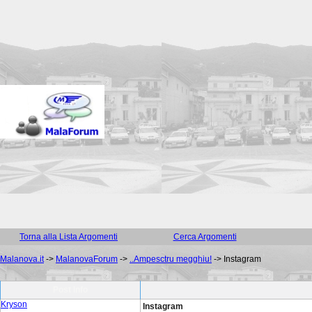
Torna alla Lista Argomenti
Cerca Argomenti
Malanova.it
->
MalanovaForum
->
..Ampesctru megghiu!
->
Instagram
Post Info
Kryson
Instagram