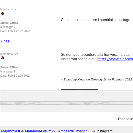
Membro attivo
Come puoi monitorare i bambini su Instagr
Status: Offline
Messaggi: 7
Data: Feb 1 21:02 2022
__________________
Xinae
Membro attivo
Se non puoi accedere alla tua vecchia pagina
https://www.sloanesq
instagram scoprilo qui
Status: Offline
Messaggi: 8
Data: Feb 1 21:05 2022
-- Edited by Xinae on Tuesday 1st of February 202
__________________
Please lo
Malanova.it
->
MalanovaForum
->
..Ampesctru megghiu!
->
Instagram