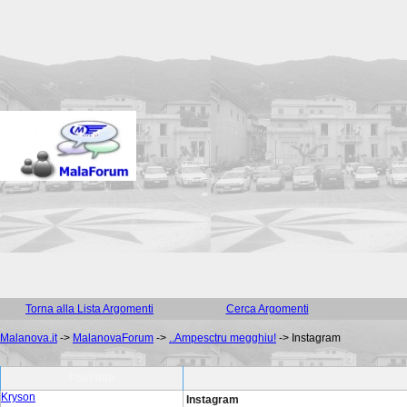
Torna alla Lista Argomenti
Cerca Argomenti
Malanova.it
->
MalanovaForum
->
..Ampesctru megghiu!
->
Instagram
Post Info
Kryson
Instagram