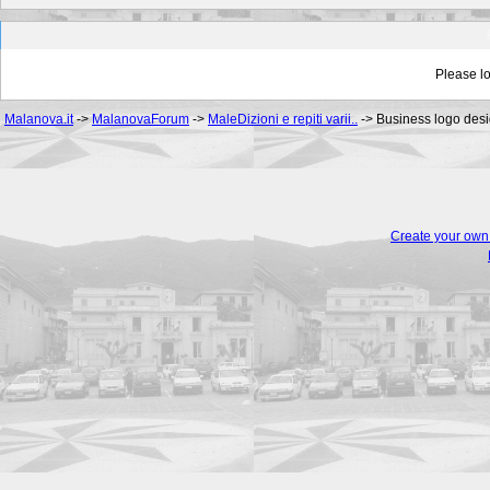
Please lo
Malanova.it
->
MalanovaForum
->
MaleDizioni e repiti varii..
->
Business logo desig
Create your ow