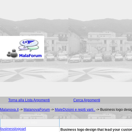
Torna alla Lista Argomenti
Cerca Argomenti
Malanova.it
->
MalanovaForum
->
MaleDizioni e repiti varii..
->
Business logo desig
Post Info
TOPIC: 
businesslogoart
Business logo design that lead your custom