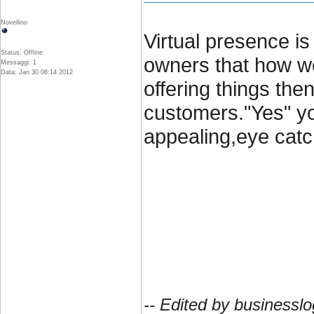
Novellino
Virtual presence i
Status: Offline
owners that how we
Messaggi: 1
Data: Jan 30 08:14 2012
offering things the
customers."Yes" yo
appealing,eye catc
-- Edited by businessl