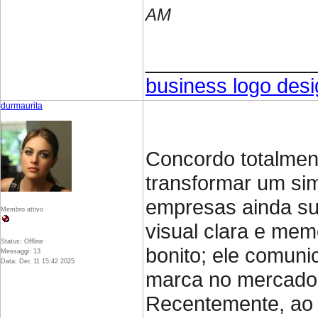
AM
_______________
business logo desi
durmaurita
Concordo totalmen
transformar um sim
empresas ainda su
Membro attivo
visual clara e me
Status: Offline
bonito; ele comunic
Messaggi: 13
Data: Dec 11 15:42 2025
marca no mercado
Recentemente, ao 