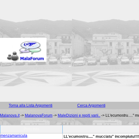
Torna alla Lista Argomenti
Cerca Argomenti
Malanova.it
->
MalanovaForum
->
MaleDizioni e repiti varii..
->
LL'ecumostru....." mu
Post Info
menzamanicula
LL'ecumostru....." mucciatu" incompiutu!!!!