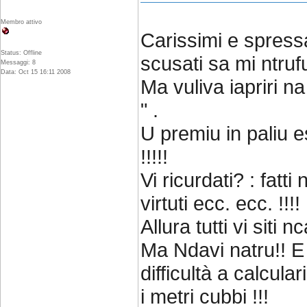
Membro attivo
Carissimi e spressa
Status: Offline
scusati sa mi ntruf
Messaggi: 8
Data: Oct 15 16:11 2008
Ma vuliva iapriri n
" .
U premiu in paliu es
!!!!!
Vi ricurdati? : fatti
virtuti ecc. ecc. !!!!
Allura tutti vi siti n
Ma Ndavi natru!! E
difficultà a calculari
i metri cubbi !!!