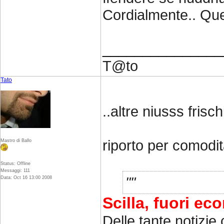
Cordialmente.. Que
_______________
T@to
Tato
..altre niusss frischi
riporto per comodi
Mastro di Ballo
Status: Offline
Messaggi: 111
Data: Oct 16 13:00 2008
Scilla, fuori e
Delle tante notizie