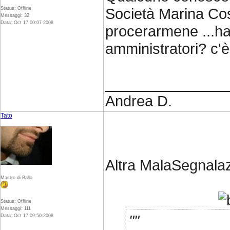
Società Marina Cost
Status: Offline
Messaggi: 32
Data: Oct 17 00:07 2008
procerarmene ...ha
amministratori? c'è
_______________
Andrea D.
Tato
Altra MalaSegnalaz
Mastro di Ballo
Status: Offline
Messaggi: 111
Data: Oct 17 09:50 2008