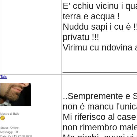
E' cchiu vicinu i q
terra e acqua !
Nuddu sapi i cu è !!
privatu !!!
Virimu cu ndovina a
_______________
Tato
..Sempremente e Sp
non è mancu l'unic
Mi riferisco al cas
Mastro di Ballo
non rimembro male,
Status: Offline
Messaggi: 111
Data: Oct 15 22:30 2008