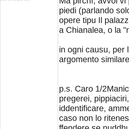
Ma pirchì, avvoi vi
piedi (parlando sol
opere tipu Il pala
a Chianalea, o la 
in ogni causu, per l
argomento similare
p.s. Caro 1/2Manic
pregerei, pippiaciri, 
iddentificare, amme
caso non lo riteness
ffendere se nuddhu 