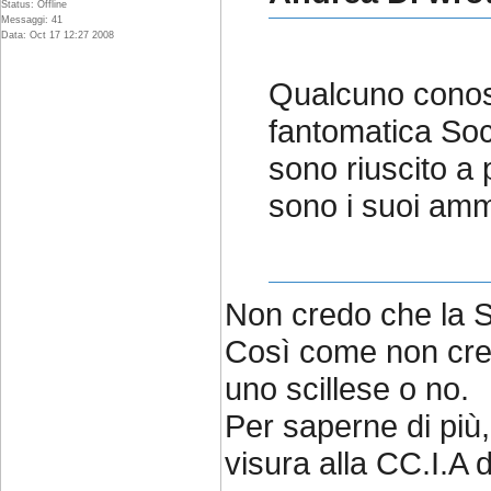
Status: Offline
Messaggi: 41
Data: Oct 17 12:27 2008
Qualcuno conosc
fantomatica Soc
sono riuscito a
sono i suoi ammi
Non credo che la S
Così come non cred
uno scillese o no.
Per saperne di più
visura alla CC.I.A 