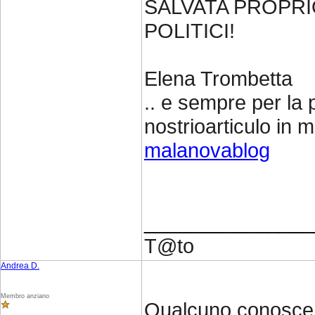
SALVATA PROPRIO
POLITICI!
Elena Trombetta
.. e sempre per la p
nostrioarticulo in m
malanovablog
_______________
T@to
Andrea D.
Membro anziano
Qualcuno conosce q