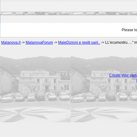
Please lo
Malanova.it
->
MalanovaForum
->
MaleDizioni e repiti varii..
->
LL'ecumostru....." m
Create your ow