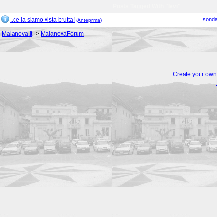
Posts Tagged With "levi"
..ce la siamo vista brutta!
sonda
(Anteprima)
Malanova.it
->
MalanovaForum
Create your ow