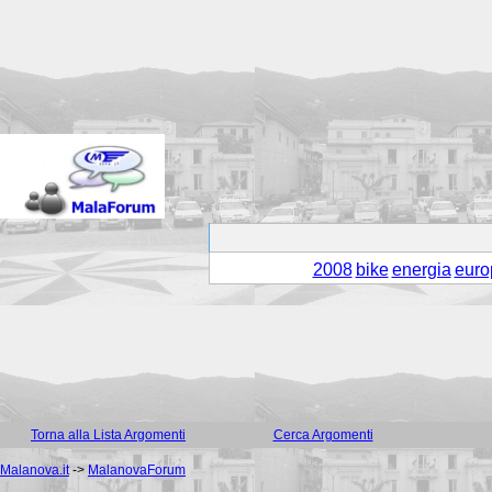
2008
bike
energia
euro
Torna alla Lista Argomenti
Cerca Argomenti
Malanova.it
->
MalanovaForum