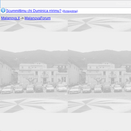
Posts Ta
Scummittimu chi Duminica rririmu?
(Anteprima)
Malanova.it
->
MalanovaForum