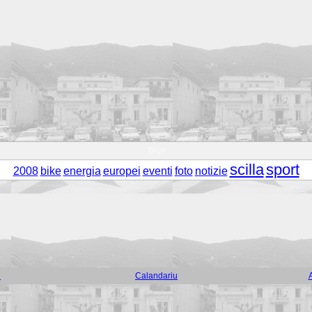
Tags
scilla
sport
2008
bike
energia
europei
eventi
foto
notizie
i
Calandariu