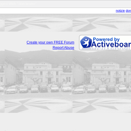
gged With "don bruno"
notizie
don
Create your own FREE Forum
Report Abuse