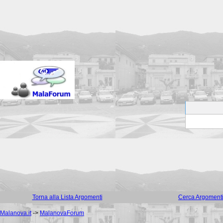
Torna alla Lista Argomenti
Cerca Argoment
Malanova.it
->
MalanovaForum