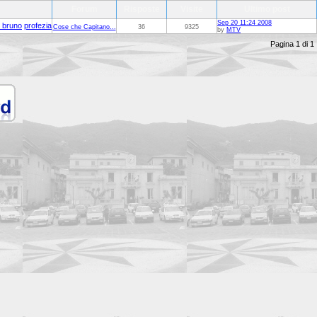
Forum
Risposte
Visite
Ultimo post
Sep 20 11:24 2008
 bruno
profezia
Cose che Capitano...
36
9325
by
MTV
Pagina 1 di 1