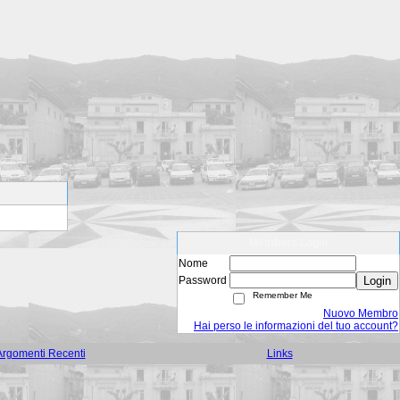
Members Login
Nome
Password
Login
Remember Me
Nuovo Membro
Hai perso le informazioni del tuo account?
Argomenti Recenti
Links