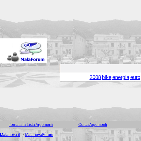
2008
bike
energia
euro
Torna alla Lista Argomenti
Cerca Argomenti
Malanova.it
->
MalanovaForum