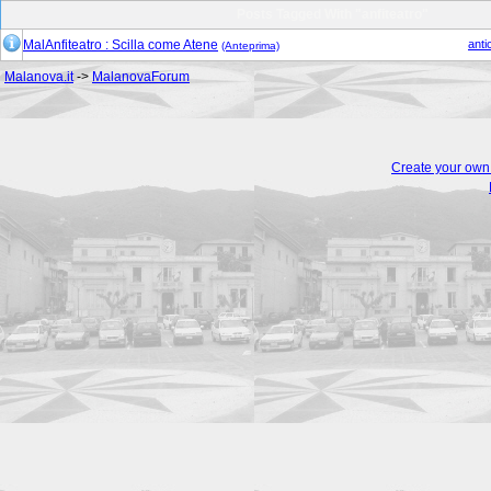
Posts Tagged With "anfiteatro"
MalAnfiteatro : Scilla come Atene
anti
(Anteprima)
Malanova.it
->
MalanovaForum
Create your ow